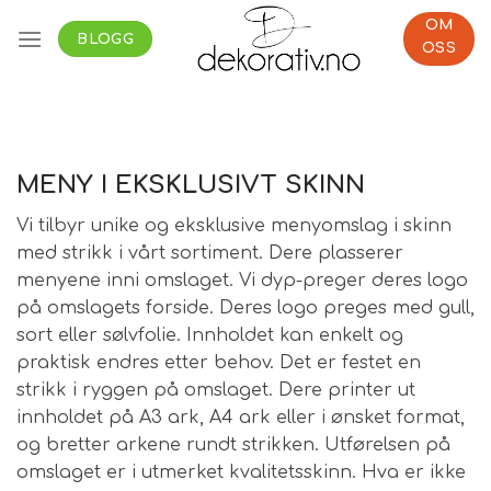
Skip
OM
to
BLOGG
OSS
content
MENY I EKSKLUSIVT SKINN
Vi tilbyr unike og eksklusive menyomslag i skinn
med strikk i vårt sortiment. Dere plasserer
menyene inni omslaget. Vi dyp-preger deres logo
på omslagets forside. Deres logo preges med gull,
sort eller sølvfolie. Innholdet kan enkelt og
praktisk endres etter behov. Det er festet en
strikk i ryggen på omslaget. Dere printer ut
innholdet på A3 ark, A4 ark eller i ønsket format,
og bretter arkene rundt strikken. Utførelsen på
omslaget er i utmerket kvalitetsskinn. Hva er ikke