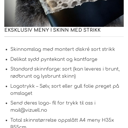
EKSKLUSIV MENY I SKINN MED STRIKK
Skinnomslag med montert diskré sort strikk
Delikat sydd pyntekant og kantfarge
Standard skinnfarge: sort (kan leveres i brunt,
rødbrunt og lysbrunt skinn)
Logotrykk – Sølv, sort eller gull folie preget på
omslaget
Send deres logo- fil for trykk til oss i
mail@vizuell.no
Total skinnstørrelse oppslått A4 meny H35x
B55cm