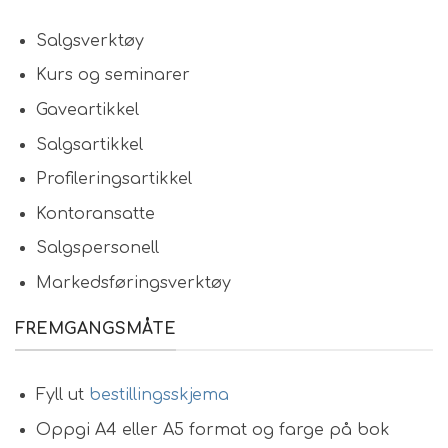
Salgsverktøy
Kurs og seminarer
Gaveartikkel
Salgsartikkel
Profileringsartikkel
Kontoransatte
Salgspersonell
Markedsføringsverktøy
FREMGANGSMÅTE
Fyll ut
bestillingsskjema
Oppgi A4 eller A5 format og farge på bok