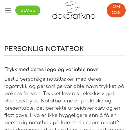
Skip
OM
to
BLOGG
OSS
content
PERSONLIG NOTATBOK
Trykk med deres logo og variable navn
Bestill personlige notatbøker med deres
logotrykk og personlige variable navn trykket på
bokens forside. Trykket leveres i eksklusiv gull
eller sølvtrykk. Notatbøkene er praktiske og
presentable, det perfekte arbeidsverktøy og en
flott gave. Hva er ikke hyggeligere enn å få en
personlig notatbok på kurset eller som ansatt?
Standard innhold er linjerte ark, med perforering