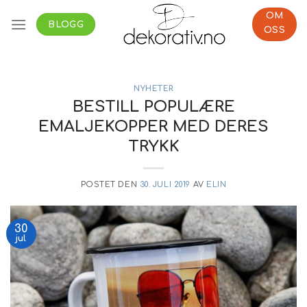
Skip
OM
to
BLOGG
OSS
content
NYHETER
BESTILL POPULÆRE
EMALJEKOPPER MED DERES
TRYKK
POSTET DEN
30. JULI 2019
AV
ELIN
30
jul